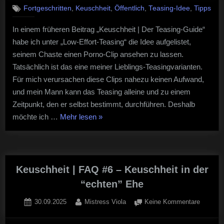
|
,
,
,
,
Fortgeschritten
Keuschheit
Öffentlich
Teasing-Idee
Tipps
Pornocl
und
In einem früheren Beitrag „Keuschheit | Der Teasing-Guide“
Kontroll
habe ich unter „Low-Effort-Teasing“ die Idee aufgelistet,
seinem Chaste einen Porno-Clip ansehen zu lassen.
Tatsächlich ist das eine meiner Lieblings-Teasingvarianten.
Für mich verursachen diese Clips nahezu keinen Aufwand,
und mein Mann kann das Teasing alleine und zu einem
Zeitpunkt, den er selbst bestimmt, durchführen. Deshalb
“Keuschheit
möchte ich …
Mehr lesen
»
|
Pornoclips
und
Kontrolle”
Keuschheit | FAQ #6 – Keuschheit in der
“echten” Ehe
Posted
By
zu
30.09.2025
Mistress Viola
Keine Kommentare
on
Keuschh
|