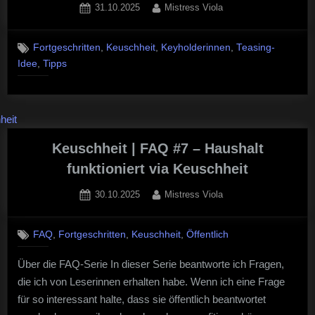
Posted
By
31.10.2025
Mistress Viola
on
,
,
,
Fortgeschritten
Keuschheit
Keyholderinnen
Teasing-
,
Idee
Tipps
Keuschheit | FAQ #7 – Haushalt
funktioniert via Keuschheit
Posted
By
30.10.2025
Mistress Viola
on
,
,
,
FAQ
Fortgeschritten
Keuschheit
Öffentlich
Über die FAQ-Serie In dieser Serie beantworte ich Fragen,
die ich von Leserinnen erhalten habe. Wenn ich eine Frage
für so interessant halte, dass sie öffentlich beantwortet