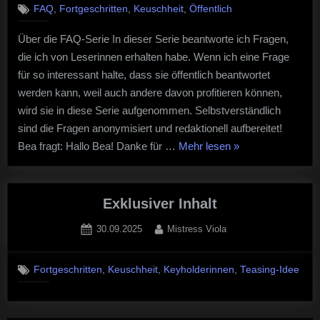
,
,
,
FAQ
Fortgeschritten
Keuschheit
Öffentlich
FAQ
#6
Über die FAQ-Serie In dieser Serie beantworte ich Fragen,
–
die ich von Leserinnen erhalten habe. Wenn ich eine Frage
Keuschh
in
für so interessant halte, dass sie öffentlich beantwortet
der
werden kann, weil auch andere davon profitieren können,
“echten”
wird sie in diese Serie aufgenommen. Selbstverständlich
Ehe
sind die Fragen anonymisiert und redaktionell aufbereitet!
“Keuschheit
Bea fragt: Hallo Bea! Danke für …
Mehr lesen
»
|
FAQ
#6
Exklusiver Inhalt
–
Posted
By
30.09.2025
Mistress Viola
Keuschheit
on
in
,
,
,
der
Fortgeschritten
Keuschheit
Keyholderinnen
Teasing-Idee
“echten”
Ehe”