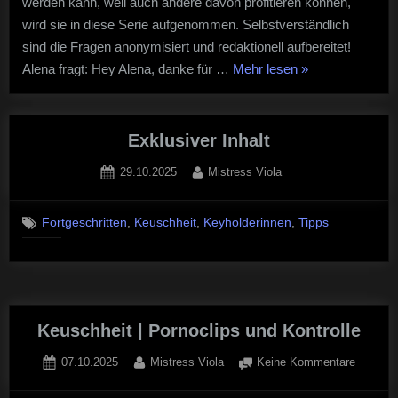
werden kann, weil auch andere davon profitieren können,
wird sie in diese Serie aufgenommen. Selbstverständlich
sind die Fragen anonymisiert und redaktionell aufbereitet!
“Keuschheit
Alena fragt: Hey Alena, danke für …
Mehr lesen
»
|
FAQ
#7
Exklusiver Inhalt
–
Posted
By
29.10.2025
Mistress Viola
Haushalt
on
funktioniert
,
,
,
via
Fortgeschritten
Keuschheit
Keyholderinnen
Tipps
Keuschheit”
Keuschheit | Pornoclips und Kontrolle
Posted
By
zu
07.10.2025
Mistress Viola
Keine Kommentare
on
Keuschh