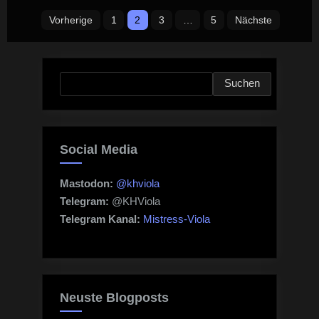
Seitennummerierung
Vorherige
1
2
3
…
5
Nächste
der
Beiträge
Suchen
Suchen
Social Media
Mastodon:
@khviola
Telegram:
@KHViola
Telegram Kanal:
Mistress-Viola
Neuste Blogposts