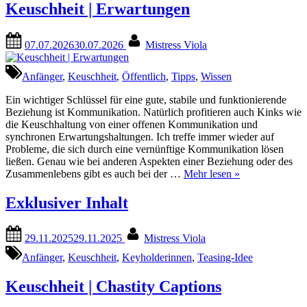
Teasing-
Keuschheit | Erwartungen
Idee
#5
Posted
By
(öffentlich)”
07.07.2026
30.07.2026
Mistress Viola
on
Anfänger
,
Keuschheit
,
Öffentlich
,
Tipps
,
Wissen
Ein wichtiger Schlüssel für eine gute, stabile und funktionierende
Beziehung ist Kommunikation. Natürlich profitieren auch Kinks wie
die Keuschhaltung von einer offenen Kommunikation und
synchronen Erwartungshaltungen. Ich treffe immer wieder auf
Probleme, die sich durch eine vernünftige Kommunikation lösen
ließen. Genau wie bei anderen Aspekten einer Beziehung oder des
“Keuschheit
Zusammenlebens gibt es auch bei der …
Mehr lesen
»
|
Erwartungen”
Exklusiver Inhalt
Posted
By
29.11.2025
29.11.2025
Mistress Viola
on
Anfänger
,
Keuschheit
,
Keyholderinnen
,
Teasing-Idee
Keuschheit | Chastity Captions