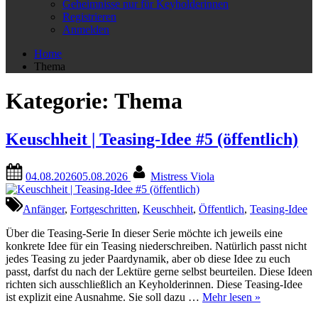
menu
Geheimnisse nur für Keyholderinnen
Registrieren
Anmelden
Home
Thema
Kategorie:
Thema
Keuschheit | Teasing-Idee #5 (öffentlich)
Posted
By
04.08.2026
05.08.2026
Mistress Viola
on
Anfänger
,
Fortgeschritten
,
Keuschheit
,
Öffentlich
,
Teasing-Idee
Über die Teasing-Serie In dieser Serie möchte ich jeweils eine
konkrete Idee für ein Teasing niederschreiben. Natürlich passt nicht
jedes Teasing zu jeder Paardynamik, aber ob diese Idee zu euch
passt, darfst du nach der Lektüre gerne selbst beurteilen. Diese Ideen
richten sich ausschließlich an Keyholderinnen. Diese Teasing-Idee
“Keuschheit
ist explizit eine Ausnahme. Sie soll dazu …
Mehr lesen
»
|