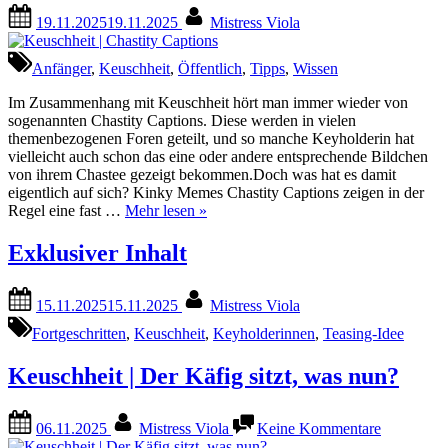
Posted
By
19.11.2025
19.11.2025
Mistress Viola
on
Anfänger
,
Keuschheit
,
Öffentlich
,
Tipps
,
Wissen
Im Zusammenhang mit Keuschheit hört man immer wieder von
sogenannten Chastity Captions. Diese werden in vielen
themenbezogenen Foren geteilt, und so manche Keyholderin hat
vielleicht auch schon das eine oder andere entsprechende Bildchen
von ihrem Chastee gezeigt bekommen.Doch was hat es damit
eigentlich auf sich? Kinky Memes Chastity Captions zeigen in der
“Keuschheit
Regel eine fast …
Mehr lesen
»
|
Chastity
Exklusiver Inhalt
Captions”
Posted
By
15.11.2025
15.11.2025
Mistress Viola
on
Fortgeschritten
,
Keuschheit
,
Keyholderinnen
,
Teasing-Idee
Keuschheit | Der Käfig sitzt, was nun?
Posted
By
zu
06.11.2025
Mistress Viola
Keine Kommentare
on
Keuschhei