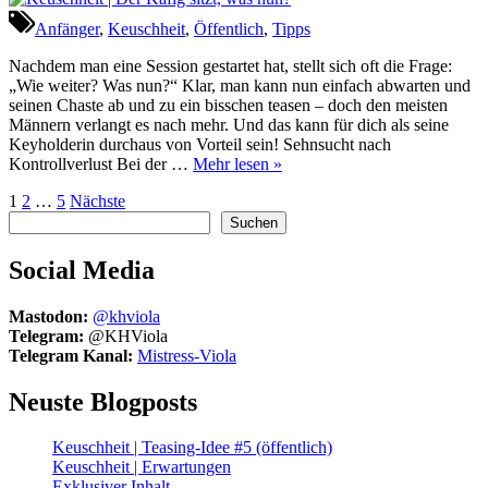
|
Der
Anfänger
,
Keuschheit
,
Öffentlich
,
Tipps
Käfig
sitzt,
Nachdem man eine Session gestartet hat, stellt sich oft die Frage:
was
„Wie weiter? Was nun?“ Klar, man kann nun einfach abwarten und
nun?
seinen Chaste ab und zu ein bisschen teasen – doch den meisten
Männern verlangt es nach mehr. Und das kann für dich als seine
Keyholderin durchaus von Vorteil sein! Sehnsucht nach
“Keuschheit
Kontrollverlust Bei der …
Mehr lesen
»
|
Seitennummerierung
1
2
…
5
Nächste
Der
Suchen
Käfig
Suchen
der
sitzt,
Beiträge
was
Social Media
nun?”
Mastodon:
@khviola
Telegram:
@KHViola
Telegram Kanal:
Mistress-Viola
Neuste Blogposts
Keuschheit | Teasing-Idee #5 (öffentlich)
Keuschheit | Erwartungen
Exklusiver Inhalt