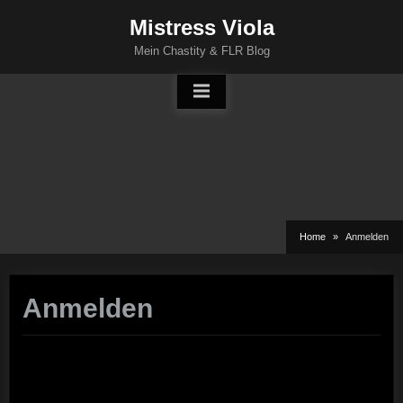
Skip
Mistress Viola
to
Mein Chastity & FLR Blog
content
Home
Anmelden
Anmelden
Benutzername oder E-Mail
*