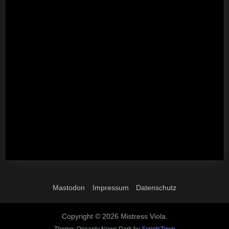
Passwort
*
Angemeldet bleiben
Registrieren
Passwort vergessen?
Mastodon
Impressum
Datenschutz
Copyright © 2026 Mistress Viola.
Theme: Oceanly News Dark by
ScriptsTown